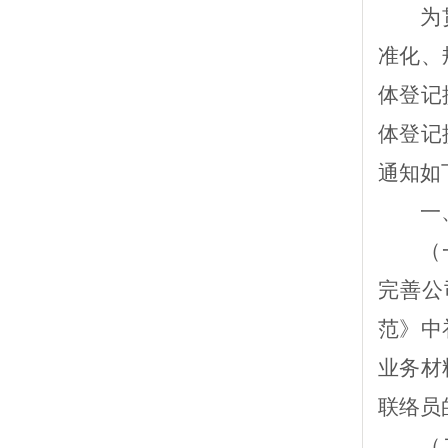
为
准化、
体登记
体登记
通知如
一
（
完善公
范》中
业务材
联络员
（