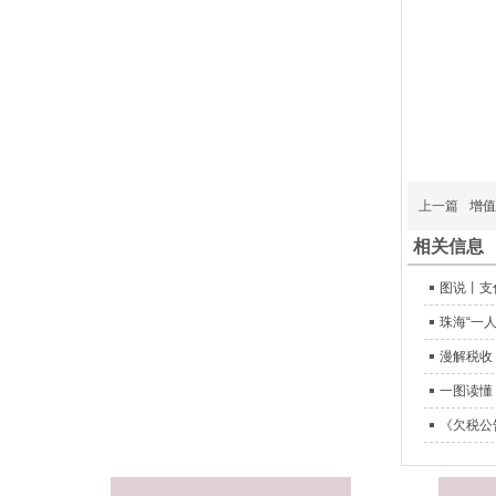
上一篇
增值
相关信息
图说丨支
珠海“一
漫解税收
一图读懂
《欠税公