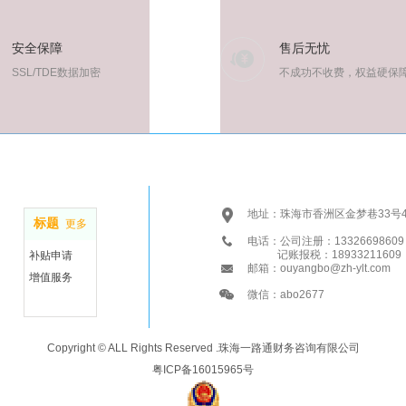
安全保障
售后无忧
SSL/TDE数据加密
不成功不收费，权益硬保
地址：珠海市香洲区金梦巷33号4
标题
更多
电话：公司注册：13326698609
记账报税：18933211609
补贴申请
邮箱：ouyangbo@zh-ylt.com
增值服务
微信：abo2677
Copyright © ALL Rights Reserved .珠海一路通财务咨询有限公司
粤ICP备16015965号