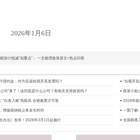
2026
年
1
月
6
日
税加计抵减“划重点”： 一文梳理政策原文+热点问答
付违约金，对方应该给我开具发票吗？
“合规开
人公司”来了！这到底是什么公司？有相关支持政策吗？
政策小贴
｜“白条入账”风险高 合规索票才可靠
2026
：增值税纳税义务发生时间
一图了解
告办法》发布！2026年3月1日起施行
全国税务