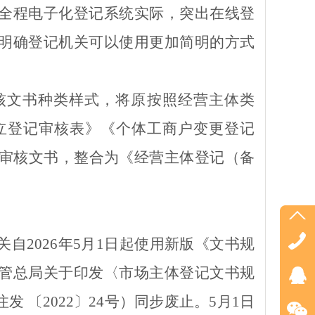
全程电子化登记系统实际，突出在线登
明确登记机关可以使用更加简明的方式
核文书种类样式，将原按照经营主体类
立登记审核表》《个体工商户变更登记
审核
文书，整合为《经营主体登记（备
。
关自
2026
年
5
月
1
日起使用
新版
《文书规
管总局关于印发
〈
市场主体登记文书规
注发 〔
2022
〕
24
号
）同步废止。
5
月
1
日