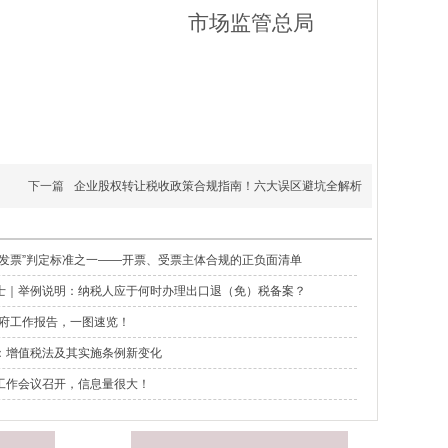
市场监管总局
下一篇
企业股权转让税收政策合规指南！六大误区避坑全解析
具发票”判定标准之一——开票、受票主体合规的正负面清单
士｜举例说明：纳税人应于何时办理出口退（免）税备案？
年政府工作报告，一图速览！
：增值税法及其实施条例新变化
工作会议召开，信息量很大！