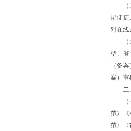
（
记便捷
对在线
（
型、登
（备案
案）审
二
（
范》《
范
〉〈