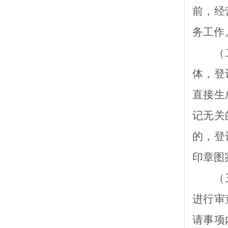
前，
经
务工作
（
体，登
直接生
记无关
的，登
印章图
（
进行审
请事项